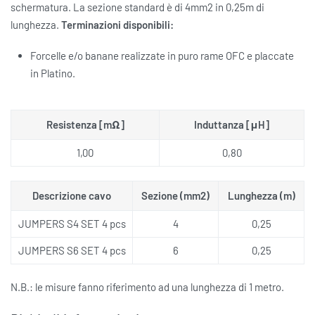
schermatura. La sezione standard è di 4mm2 in 0,25m di
lunghezza.
Terminazioni disponibili:
Forcelle e/o banane realizzate in puro rame OFC e placcate
in Platino.
Resistenza [mΩ]
Induttanza [μH]
1,00
0,80
Descrizione cavo
Sezione (mm2)
Lunghezza (m)
JUMPERS S4 SET 4 pcs
4
0,25
JUMPERS S6 SET 4 pcs
6
0,25
N.B.: le misure fanno riferimento ad una lunghezza di 1 metro.