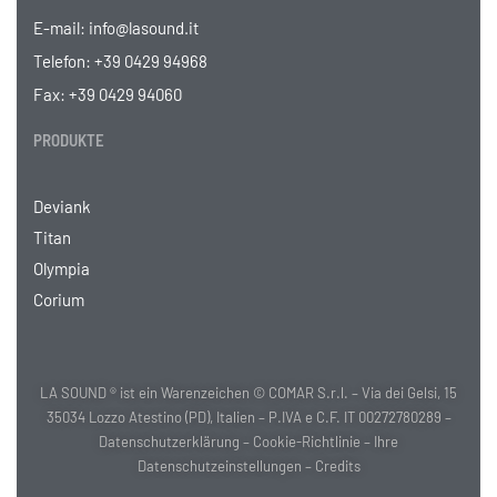
E-mail:
info@lasound.it
Telefon:
+39 0429 94968
Fax: +39 0429 94060
PRODUKTE
Deviank
Titan
Olympia
Corium
LA SOUND ® ist ein Warenzeichen © COMAR S.r.l. – Via dei Gelsi, 15
35034 Lozzo Atestino (PD), Italien – P.IVA e C.F. IT 00272780289 –
Datenschutzerklärung
–
Cookie-Richtlinie
–
Ihre
Datenschutzeinstellungen
–
Credits