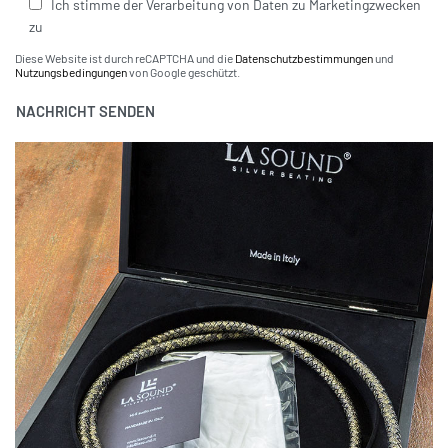
Ich stimme der Verarbeitung von Daten zu Marketingzwecken
zu
Diese Website ist durch reCAPTCHA und die
Datenschutzbestimmungen
und
Nutzungsbedingungen
von Google geschützt.